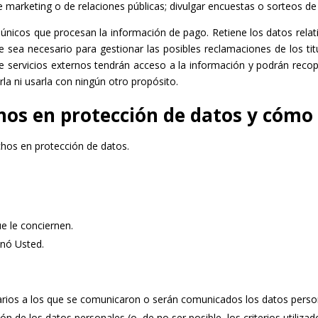
 de marketing o de relaciones públicas; divulgar encuestas o sorteos d
únicos que procesan la información de pago. Retiene los datos relati
 sea necesario para gestionar las posibles reclamaciones de los titu
e servicios externos tendrán acceso a la información y podrán recop
la ni usarla con ningún otro propósito.
chos en protección de datos y cómo
echos en protección de datos.
e le conciernen.
onó Usted.
tarios a los que se comunicaron o serán comunicados los datos perso
ón de los datos personales (o, de no ser posible, los criterios utiliza