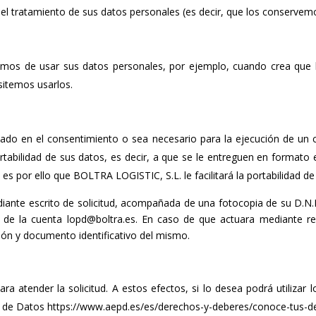
el tratamiento de sus datos personales (es decir, que los conservemos s
jemos de usar sus datos personales, por ejemplo, cuando crea que
sitemos usarlos.
ado en el consentimiento o sea necesario para la ejecución de un 
tabilidad de sus datos, es decir, a que se le entreguen en formato
 es por ello que BOLTRA LOGISTIC, S.L. le facilitará la portabilidad d
diante escrito de solicitud, acompañada de una fotocopia de su D.N.I 
s de la cuenta lopd@boltra.es. En caso de que actuara mediante re
ón y documento identificativo del mismo.
ara atender la solicitud. A estos efectos, si lo desea podrá utiliza
ón de Datos https://www.aepd.es/es/derechos-y-deberes/conoce-tus-