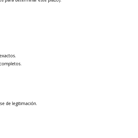
nexactos.
 completos.
se de legitimación.